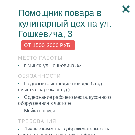
Помощник повара в
Стань частью
кулинарный цех на ул.
дружной команды!
Гошкевича, 3
Звони
7039
(А1, МТС, Life)
ОТ 1500-2000 РУБ.
МЕСТО РАБОТЫ
Вакансия автомобиля кат. В 2900-5000
г. Минск, ул. Гошкевича,3/2
р.
ОБЯЗАННОСТИ
Подготовка ингредиентов для блюд
Смотрите зарплаты наших лидеров
(очистка, нарезка и т. д.)
Содержание рабочего места, кухонного
оборудования в чистоте
Мойка посуды
Политика
ТРЕБОВАНИЯ
обработки
персональных
Личные качества: доброжелательность,
данных
ответственное отношение к работе