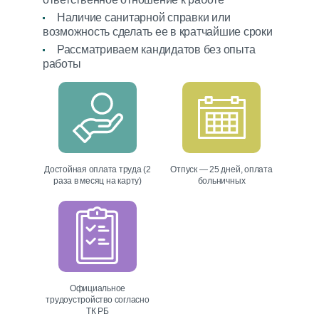
МТС
A1
Life
7039
@edostavka_by
Наличие санитарной справки или
возможность сделать ее в кратчайшие сроки
Сайт разработан Медиа Лайн
Рассматриваем кандидатов без опыта
работы
Достойная оплата труда (2
Отпуск — 25 дней, оплата
раза в месяц на карту)
больничных
Официальное
трудоустройство согласно
ТК РБ