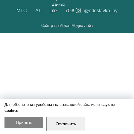
данных
МТС
A1
Life
7039
@edostavka_by
Сайт разработан Медиа Лайн
Для обеспечения удобства пользователей сайта используются
cookies
.
Принять
Отклонить