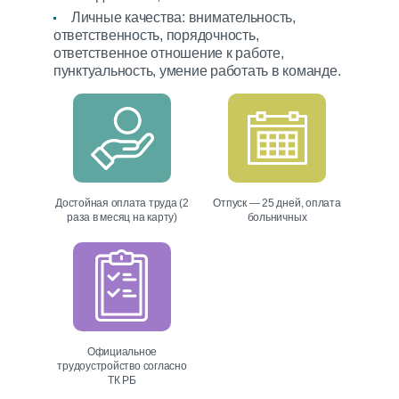
МТС
A1
Life
7039
@edostavka_by
Личные качества: внимательность,
ответственность, порядочность,
ответственное отношение к работе,
Сайт разработан Медиа Лайн
пунктуальность, умение работать в команде.
Достойная оплата труда (2
Отпуск — 25 дней, оплата
раза в месяц на карту)
больничных
Официальное
трудоустройство согласно
ТК РБ