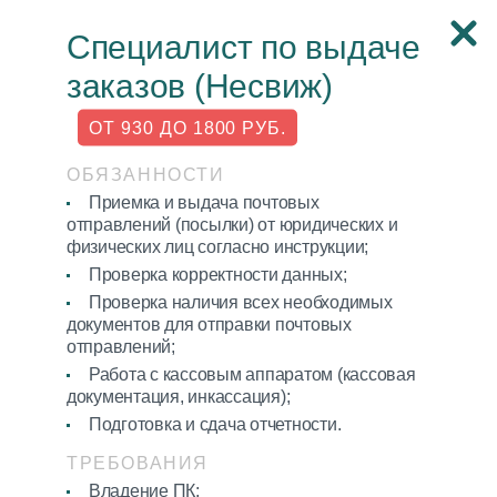
Специалист по выдаче
Стань частью
заказов (Несвиж)
дружной команды!
ОТ 930 ДО 1800 РУБ.
Звони
7039
(А1, МТС, Life)
ОБЯЗАННОСТИ
Приемка и выдача почтовых
Вакансия автомобиля кат. В 2900-5000
отправлений (посылки) от юридических и
физических лиц согласно инструкции;
р.
Проверка корректности данных;
Проверка наличия всех необходимых
Смотрите зарплаты наших лидеров
документов для отправки почтовых
отправлений;
Работа с кассовым аппаратом (кассовая
документация, инкассация);
Подготовка и сдача отчетности.
Политика
обработки
ТРЕБОВАНИЯ
персональных
Владение ПК;
данных